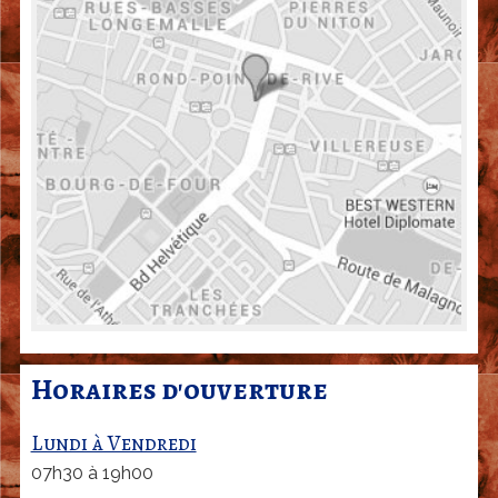
a
r
d
|
G
e
n
è
v
e
Horaires d'ouverture
Lundi à Vendredi
07h30 à 19h00