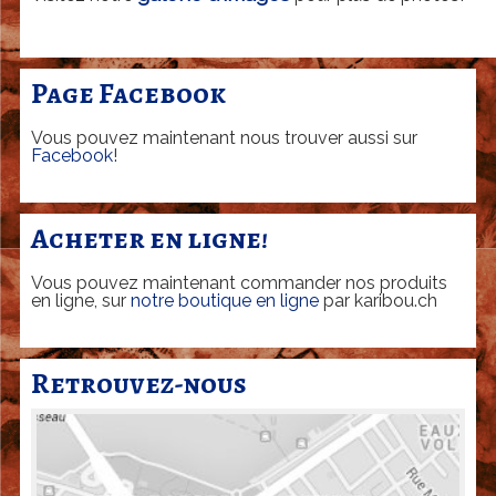
u
l
a
Page Facebook
S
Vous pouvez maintenant nous trouver aussi sur
A
Facebook
!
-
E
Acheter en ligne!
r
Vous pouvez maintenant commander nos produits
i
en ligne, sur
notre boutique en ligne
par karibou.ch
c
R
Retrouvez-nous
i
c
h