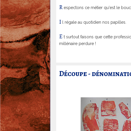
n
R
espectons ce métier qu'est le bouc
è
v
I
l régale au quotidien nos papilles.
e
E
t surtout faisons que cette professi
millénaire perdure !
Découpe - dénominatio