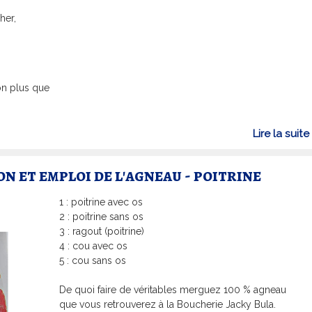
her,
on plus que
l
Lire la suite
i
n et emploi de l'agneau - poitrine
1 : poitrine avec os
2 : poitrine sans os
3 : ragout (poitrine)
4 : cou avec os
5 : cou sans os
De quoi faire de véritables merguez 100 % agneau
que vous retrouverez à la Boucherie Jacky Bula.