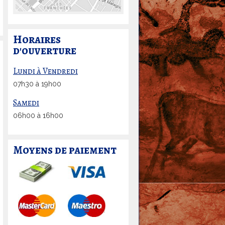
d
e
D
Horaires
é
d'ouverture
c
o
Lundi à Vendredi
u
p
07h30 à 19h00
e
Samedi
-
06h00 à 16h00
d
é
n
Moyens de paiement
o
m
n
a
t