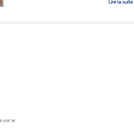
Lire la suite
i
 voir le
i