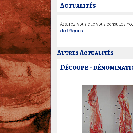
u
u
Actualités
t
e
Assurez-vous que vous consultez notr
r
de Pâques
!
i
e
Autres Actualités
J
a
Découpe - dénominatio
c
k
y
B
u
l
a
S