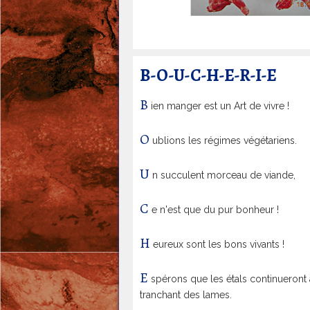
A
-
E
r
B-O-U-C-H-E-R-I-E
i
c
B
ien manger est un Art de vivre !
R
O
i
ublions les régimes végétariens.
c
U
n succulent morceau de viande,
h
a
C
e n'est que du pur bonheur !
r
d
H
eureux sont les bons vivants !
|
G
E
spérons que les étals continueront à
e
tranchant des lames.