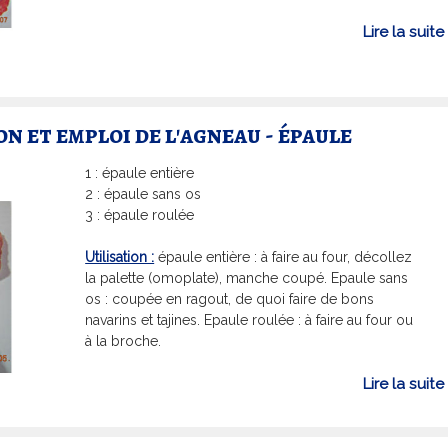
i
Lire la suite
i
I
n et emploi de l'agneau - épaule
1 : épaule entière
2 : épaule sans os
3 : épaule roulée
Utilisation :
épaule entière : à faire au four, décollez
la palette (omoplate), manche coupé. Epaule sans
os : coupée en ragout, de quoi faire de bons
navarins et tajines. Epaule roulée : à faire au four ou
à la broche.
i
Lire la suite