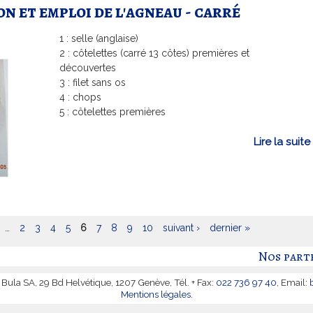
n et emploi de l'agneau - carré
i
1 : selle (anglaise)
2 : côtelettes (carré 13 côtes) premières et
découvertes
3 : filet sans os
4 : chops
5 : côtelettes premières
Lire la suite
l
i
i
l
…
2
3
4
5
6
7
8
9
10
suivant ›
dernier »
'
Nos part
i
Bula SA, 29 Bd Helvétique, 1207 Genève, Tél. + Fax:
022 736 97 40
, Email:
Mentions légales
.