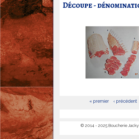
Découpe - dénominatio
« premier
‹ précédent
P
a
g
© 2014 - 2025 Boucherie Jacky 
e
s