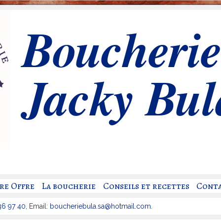
Aller
Boucherie
au
contenu
principal
Jacky Bul
re Offre
La boucherie
Conseils et recettes
Conta
36 97 40
, Email:
boucheriebula.sa@hotmail.com
.